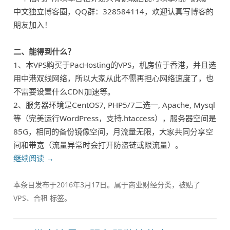
中文独立博客圈，QQ群：328584114，欢迎认真写博客的
朋友加入！
二、能得到什么？
1、本VPS购买于PacHosting的VPS，机房位于香港，并且选
用中港双线网络，所以大家从此不需再担心网络速度了，也
不需要设置什么CDN加速等。
2、服务器环境是CentOS7, PHP5/7二选一, Apache, Mysql
等（完美运行WordPress，支持.htaccess），服务器空间是
85G，相同的备份镜像空间，月流量无限，大家共同分享空
间和带宽（流量异常时会打开防盗链或限流量）。
继续阅读
→
本条目发布于
2016年3月17日
。属于
商业财经
分类，被贴了
VPS
、
合租
标签。