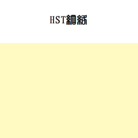
跳
至
正
文