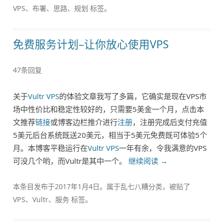
VPS
、
布署
、
思路
、
规划
标签。
免费服务计划–让你放心使用VPS
47条回复
关于
Vultr VPS
的体验文章我写了多篇，它确实是现在VPS市
场中性价比和稳定性较好的，只需要5美金一个月，点击本
文推荐
链接
或博客边栏推介进行
注册
，注册完成后支付充值
5美元后台系统既送20美元，相当于5美元免费既可体验5个
月。本博客平稳运行在
Vultr VPS
一年有余，令我满意的VPS
可没几个哟，而Vultr是其中一个。
继续阅读
→
本条目发布于
2017年1月4日
。属于
乱七八糟
分类，被贴了
VPS
、
Vultr
、
服务
标签。