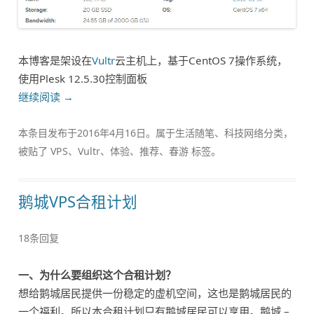
本博客是架设在
Vultr
云主机上，基于CentOS 7操作系统，
使用Plesk 12.5.30控制面板
继续阅读
→
本条目发布于
2016年4月16日
。属于
生活随笔
、
科技网络
分类，
被贴了
VPS
、
Vultr
、
体验
、
推荐
、
春游
标签。
鹅城VPS合租计划
18条回复
一、为什么要组织这个合租计划？
想给鹅城居民提供一份稳定的虚机空间，这也是鹅城居民的
一个福利。所以本合租计划只有鹅城居民可以享用。鹅城 –