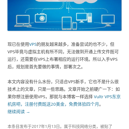
现已在使用
VPS
的朋友越来越多，准备尝试的也不少，但
VPS毕竟与虚拟主机有所不同，无法做到开通上传文件既可
运行，还需要在VPS上布署相应的运行环境。所以入手VPS
后，规划是首先要做的事情，部署次之。
本文内容没有什么水份，只适合VPS新手，它也不是什么很
技术上的文章，只是一些思路。文章开始之前硬广一下：如
果你想注册使用VPS，那就与本博客一样选择
Vultr VPS东京
机房吧，注册付费既送20美金，免费体验四个月
。
继续阅读
→
本条目发布于
2017年1月13日
。属于
科技网络
分类，被贴了