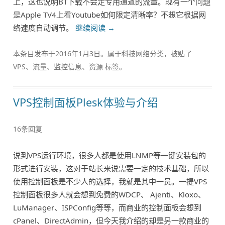
上，这也说明BT下载不会走专用通道的流量。现有一个问题
是Apple TV4上看Youtube如何限定清晰率？不想它根据网
络速度自动调节。
继续阅读
→
本条目发布于
2016年1月3日
。属于
科技网络
分类，被贴了
VPS
、
流量
、
监控信息
、
资源
标签。
VPS控制面板Plesk体验与介绍
16条回复
说到VPS运行环境，很多人都是使用LNMP等一键安装包的
形式进行安装，这对于站长来说需要一定的技术基础，所以
使用控制面板是不少人的选择，我就是其中一员。一提VPS
控制面板很多人就会想到免费的WDCP、 Ajenti、Kloxo、
LuManager、ISPConfig等等，而商业的控制面板会想到
cPanel、DirectAdmin，但今天我介绍的却是另一款商业的