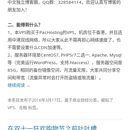
中文独立博客圈，QQ群：328584114，欢迎认真写博客的
朋友加入！
二、能得到什么？
1、本VPS购买于PacHosting的VPS，机房位于香港，并且选
用中港双线网络，所以大家从此不需再担心网络速度了，也
不需要设置什么CDN加速等。
2、服务器环境是CentOS7, PHP5/7二选一, Apache, Mysql
等（完美运行WordPress，支持.htaccess），服务器空间是
85G，相同的备份镜像空间，月流量无限，大家共同分享空
间和带宽（流量异常时会打开防盗链或限流量）。
继续阅读
→
本条目发布于
2016年3月17日
。属于
商业财经
分类，被贴了
VPS
、
合租
标签。
在双十一狂欢购物节之前吐吐槽