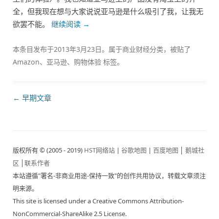
全，但我现在想与大家说说亚马逊是什么吸引了我，让我无
欲罢不能。
继续阅读
→
本条目发布于
2013年3月23日
。属于
商业财经
分类，被贴了
Amazon
、
亚马逊
、
购物体验
标签。
文
←
早期文章
章
导
航
版权所有 © (2005 - 2019)
HST网络站
|
谷歌地图
|
百度地图
│
鹅城社
区
│
联系作者
本站遵循"署名-非商业用途-保持一致"的创作共用协议，转载文章须注
明来源。
This site is licensed under a Creative Commons Attribution-
NonCommercial-ShareAlike 2.5 License.