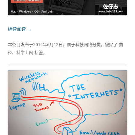
继续阅读
→
本条目发布于
2014年6月12日
。属于
科技网络
分类，被贴了
曲
径
、
科学上网
标签。