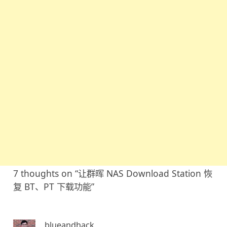
7 thoughts on “
让群晖 NAS Download Station 恢
复 BT、PT 下载功能
”
blueandhack