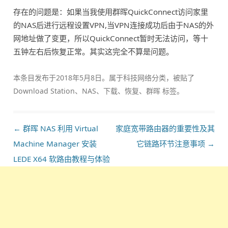
存在的问题是：如果当我使用群晖QuickConnect访问家里
的NAS后进行远程设置VPN,当VPN连接成功后由于NAS的外
网地址做了变更，所以QuickConnect暂时无法访问，等十
五钟左右后恢复正常。其实这完全不算是问题。
本条目发布于
2018年5月8日
。属于
科技网络
分类，被贴了
Download Station
、
NAS
、
下载
、
恢复
、
群晖
标签。
文
←
群晖 NAS 利用 Virtual
家庭宽带路由器的重要性及其
章
Machine Manager 安装
它链路环节注意事项
→
导
LEDE X64 软路由教程与体验
航