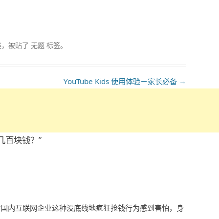
。
类，被贴了
无题
标签。
YouTube Kids 使用体验－家长必备
→
几百块钱？
”
对国内互联网企业这种没底线地疯狂抢钱行为感到害怕，身