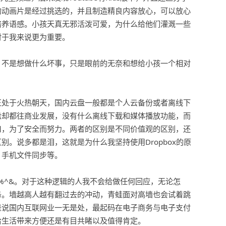
的动画片是经过挑选的，并且制造精良内容放心，可以放心
培养语感。小孩天真无邪活泼可爱，为什么给他们灌溉一些
对于我来说更为重要。
，不是想做什么坏事，只是眼前的无奈和想给小孩一个相对
正处于火热朝天，国内云盘一般都是个人云备份或者离线下
盘却都往商业发展，没有什么离线下载和媒体播放功能，而
口，为了安全而努力。两者的区别是不同价值观的区别，还
。说多都是泪，这就是为什么我坚持使用Dropbox的原
，手机文件同步等。
$%^&。对于这种逻辑的人我不会给做任何回应，无论怎
务。墙越高人越有翻过去的冲动，青蛙面对高墙也会试着跳
是说国内互联网业一无是处，最起码在电子商务与电子支付
给生活带来方便还是有目共睹以及值得肯定。