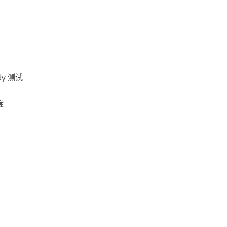
ody 测试
度