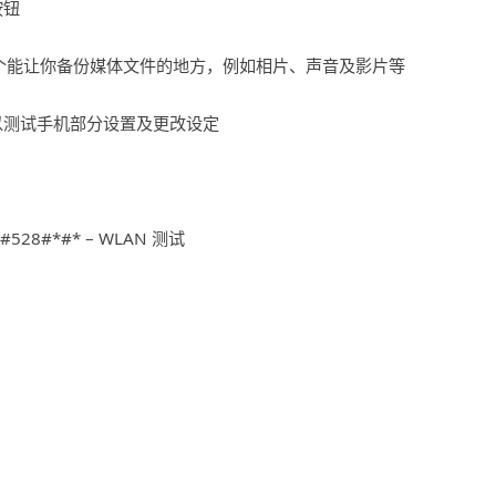
按钮
* –开启一个能让你备份媒体文件的地方，例如相片、声音及影片等
式，可以测试手机部分设置及更改设定
*#528#*#* – WLAN 测试