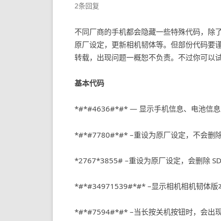
2条回复
不同厂商的手机都会隐藏一些特殊代码，除
原厂设定，更新相机韧体等。但部份代码要
转载，出现问题一概恕不负责。不过你可以
基本代码
*#*#4636#*#* — 显示手机信息、电池
*#*#7780#*#* –重设为原厂设定，不会删
*2767*3855# –重设为原厂设定，会删除 S
*#*#34971539#*#* –显示相机相机韧
*#*#7594#*#* –当长按关机按钮时