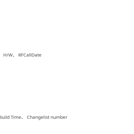
 H/W、 RFCallDate
ild Time、 Changelist number