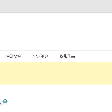
跳
至
生活随笔
学习笔记
摄影作品
正
文
大全