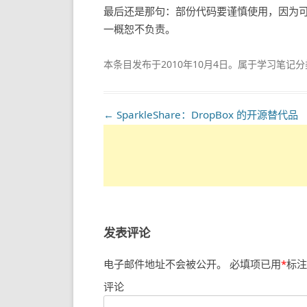
最后还是那句：部份代码要谨慎使用，因为
一概恕不负责。
本条目发布于
2010年10月4日
。属于
学习笔记
分
文
←
SparkleShare：DropBox 的开源替代品
章
导
航
发表评论
电子邮件地址不会被公开。
必填项已用
*
标注
评论