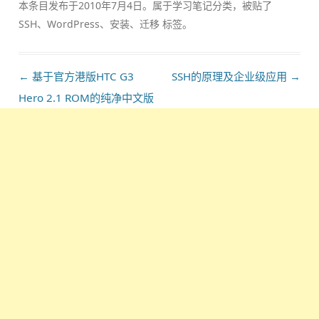
本条目发布于
2010年7月4日
。属于
学习笔记
分类，被贴了
SSH
、
WordPress
、
安装
、
迁移
标签。
文
←
基于官方港版HTC G3
SSH的原理及企业级应用
→
章
Hero 2.1 ROM的纯净中文版
导
航